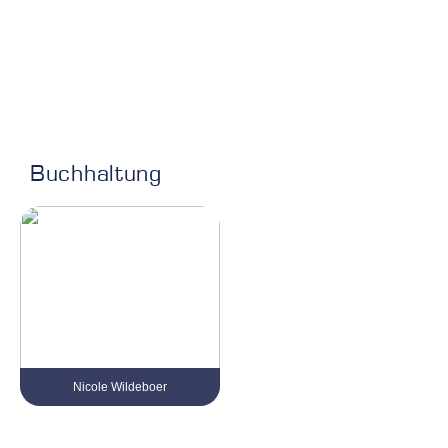
Buchhaltung
Nicole Wildeboer
Tel. 0 21 61 / 999 38 - 15
nicole.wildeboer@kvv-gruppe.com