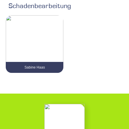
Schadenbearbeitung
Sabine Haas
Tel. 0 21 61 / 999 38 - 17
sabine.haas@kvv-gruppe.com