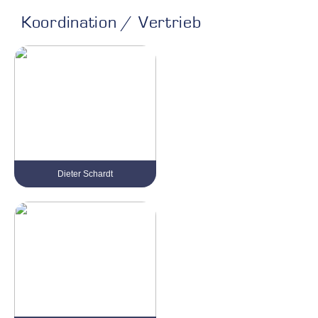
Koordination / Vertrieb
Dieter Schardt
Tel. 0 21 61 / 999 38 – 12
dieter.schardt@kvv-gruppe.com