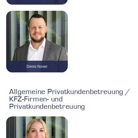
Untervermittler- und
Firmenkundenbetreuung
Tel. 0 21 61 / 999 38 – 23
sabine.gransee@kvv-gruppe.com
Denis Nover
Firmenkundenbetreuung und
Außendienst
Tel. 0 21 61 / 999 38 – 25
denis.nover@kvv-gruppe.com
Allgemeine Privatkundenbetreuung /
KFZ-Firmen- und
Privatkundenbetreuung