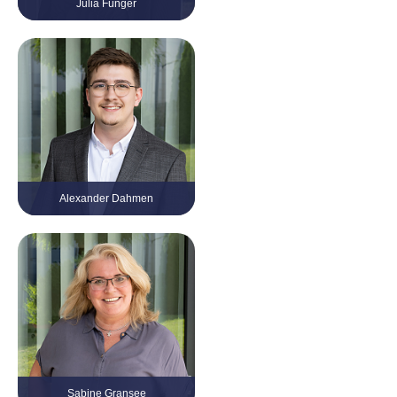
Julia Fünger
Firmenkundenbetreuung
Tel. 0 21 61 / 999 38 – 18
julia.fuenger@kvv-gruppe.com
Alexander Dahmen
Firmenkundenbetreuung
Tel. 0 21 61 / 999 38 – 11
alexander.dahmen@kvv-
gruppe.com
Sabine Gransee