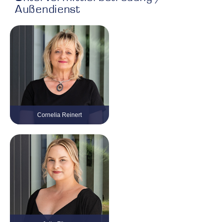
Außendienst
Cornelia Reinert
Firmenkundenbetreuung
Tel. 0 21 61 / 999 38 – 13
cornelia.reinert@kvv-gruppe.com