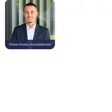
Florian Kluska, Auszubildender
Tel. 0 21 61 / 999 38 – 28
florian.kluska@kvv-gruppe.com