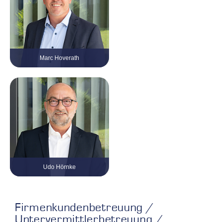
Marc Hoverath
Geschäftsführer
Tel. 0 21 61 / 999 38 – 30
marc.hoverath@kvv-gruppe.com
Udo Hörnke
Innendienstleitung und
Firmenkundenbetreuung
Tel. 0 21 61 / 999 38 – 16
udo.hoernke@kvv-gruppe.com
Firmenkundenbetreuung /
Untervermittlerbetreuung /