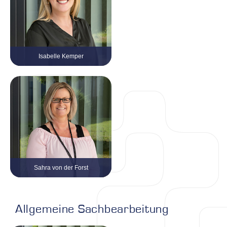
Isabelle Kemper
Tel. 0 21 61 / 999 38 – 24
isabelle.kemper@kvv-gruppe.com
Sahra von der Forst
Tel. 0 21 61 / 999 38 – 22
sahra.vonderforst@kvv-gruppe.com
Allgemeine Sachbearbeitung