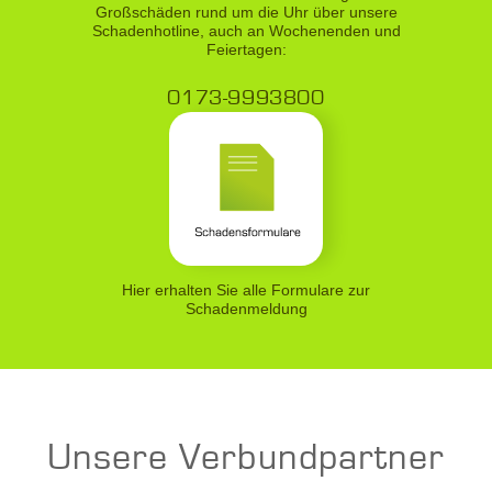
und Zubehör (z. B. Briefkastenanlage,
Großschäden rund um die Uhr über unsere
Außenbeleuchtung, Kupferregenfallrohre, usw.).
Schadenhotline, auch an Wochenenden und
Feiertagen:
Beitragsfreie Deckungserweiterungen
0173-9993800
komplettieren den Versicherungsschutz
Diese sind z.B. Aufräumungskosten,
Überspannungsschäden durch Blitz,
Gebäudebeschädigungen durch versuchten oder
erfolgten Einbruch, Graffitischäden, Zu- und
Ableitungsrohre auf und außerhalb des
Versicherungsgrundstücks, Rohrbruch an
Hier erhalten Sie alle Formulare zur
Regenfallrohren, Abhandenkommen von Schlüsseln
Schadenmeldung
der zentralen Schließanlage, Schäden durch
Terrorakte, usw.
Unsere Verbundpartner