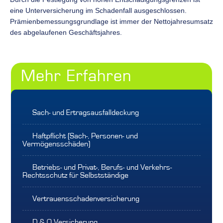
eine Unterversicherung im Schadenfall ausgeschlossen.
Prämienbemessungsgrundlage ist immer der Nettojahresumsatz
des abgelaufenen Geschäftsjahres.
Mehr Erfahren
Sach- und Ertragsausfalldeckung
Haftpflicht (Sach-, Personen- und
Versichert sind:
Vermögensschäden)
- die technische und kaufmännische
Betriebs- und Privat-, Berufs- und Verkehrs-
Betriebs- und Produkthaftpflichtversicherung,
Betriebseinrichtung zum Neuwert
Rechtsschutz für Selbstständige
Umweltbasisversicherung
- die Warenvorräte zum Einkaufswert zzgl. 20 %
Umweltschadenversicherung
Dispositionskosten
Vertrauensschadenversicherung
Schadenersatzrechtsschutz
IT-Haftpflicht
- der Nettorohertrag (Nettojahresumsatz abzgl.
Opferrechtsschutz
Erweiterte Produktdeckung
Wareneinsatz)
D & O Versicherung