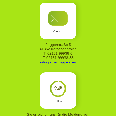
Reicht die Versicherungssumme nicht aus, so greift
automatisch die Nachhaftungsklausel in Höhe von 15
%.
Versicherbare Gefahren und Schäden durch:
Feuer, Blitzschlag, Überspannung, Explosion,
Implosion, Innere Unruhen, böswillige
Beschädigung, Fahrzeuganprall, Rauch,
Fuggerstraße 5
41352 Korschenbroich
Überschalldruckwellen
T. 02161 99938-0
Leitungswasser (inkl. Sprinklerleckage)
F. 02161 99938-38
Sturm/Hagel
info@kvv-gruppe.com
Elementarschäden (Überschwemmung,
Rückstau, Erdbeben, Erdsenkung, Erdrutsch,
Schneedruck, Lawinen, Vulkanausbruch)
unbenannte Gefahren (All-Risk-Deckung)
Glasversicherung
Abhandenkommen von Gebäudebestandteilen und
Zubehör durch Einbruchdiebstahl sowie durch
Diebstahl von außen angebrachten Bestandteilen
Sie erreichen uns für die Meldung von