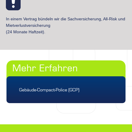
Glasversicherung (Außen- und
Innenverglasungen, Werbeschilder)
Elektronik inkl. Softwareversicherung
In einem Vertrag bündeln wir die Sachversicherung, All-Risk und
Autoinhalt/Werkverkehrsversicherung
Mietverlustversicherung
Warentransportversicherung (Versendungen
(24 Monate Haftzeit).
und Bezüge) Geltungsbereich ist die EU und
die Schweiz
Mehr Erfahren
Gebäude-Compact-Police (GCP)
Versichert ist der Gebäudewiederaufbauwert inkl.
Nebenkosten. Es ist ein Unterversicherungsverzicht
bis zu einer Differenz (Wiederaufbauwert zur
Versicherungssumme) von 2,5 Mio. EUR vereinbart.